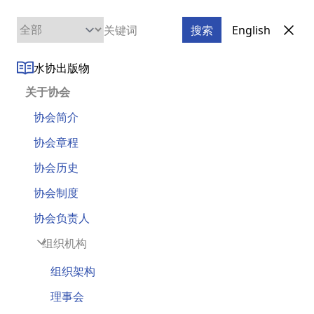
Clos
搜索
English
Open main 
水协出版物
当前位置：
首页
>
新闻动态
>
综合新闻
关于协会
科技赋能管网智慧升级 佛水环境匠心守护民
协会简介
生“水脉”
协会章程
协会历史
发布日期：
2025-11-10 | 来源：广东水协
协会制度
协会负责人
组织机构
组织架构
理事会